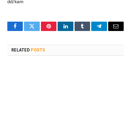
dd/kam
Facebook
Twitter
Pinterest
LinkedIn
Tumblr
Telegram
Email
RELATED
POSTS