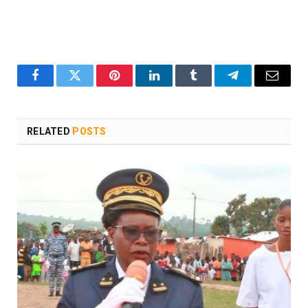
Facebook
Twitter
Pinterest
LinkedIn
Tumblr
Telegram
Email
RELATED
POSTS