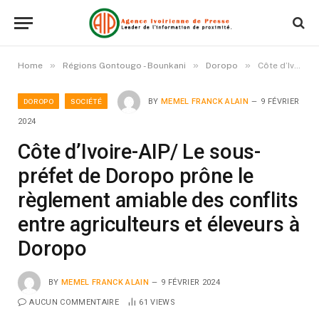
»
»
»
Home
Régions Gontougo - Bounkani
Doropo
Côte d’Ivoire-AIP/ Le sous-préfet de Doropo prône le règlement amiable des conflits entre agriculteurs et éleveurs à Doropo
DOROPO
SOCIÉTÉ
BY
MEMEL FRANCK ALAIN
9 FÉVRIER
2024
Côte d’Ivoire-AIP/ Le sous-
préfet de Doropo prône le
règlement amiable des conflits
entre agriculteurs et éleveurs à
Doropo
BY
MEMEL FRANCK ALAIN
9 FÉVRIER 2024
AUCUN COMMENTAIRE
61
VIEWS