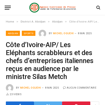
»
»
»
Home
District A. Abidjan
Abidjan
Côte d’Ivoire-AIP/ Les Eléphants scrabbleurs et des chefs d’entreprises italiennes reçus en audience par le ministre Silas Metch
ABIDJAN
SPORTS
BY
MICHEL OGUEHI
8 MAI 2025
Côte d’Ivoire-AIP/ Les
Eléphants scrabbleurs et des
chefs d’entreprises italiennes
reçus en audience par le
ministre Silas Metch
BY
MICHEL OGUEHI
8 MAI 2025
AUCUN COMMENTAIRE
23
VIEWS