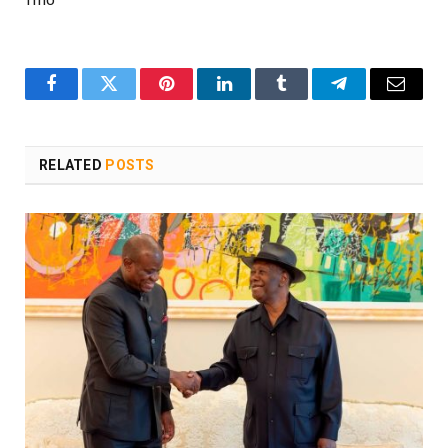
Facebook
Twitter
Pinterest
LinkedIn
Tumblr
Telegram
Email
RELATED
POSTS