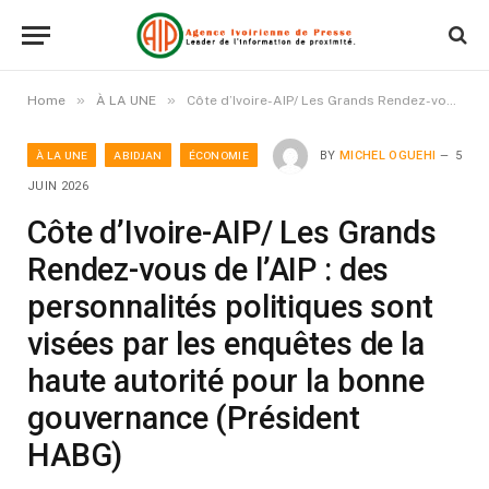
»
»
Home
À LA UNE
Côte d’Ivoire-AIP/ Les Grands Rendez-vous de l’AIP : des personnalités politiques sont visées par les enquêtes de la haute autorité pour la bonne gouvernance (Président HABG)
À LA UNE
ABIDJAN
ÉCONOMIE
BY
MICHEL OGUEHI
5
JUIN 2026
Côte d’Ivoire-AIP/ Les Grands
Rendez-vous de l’AIP : des
personnalités politiques sont
visées par les enquêtes de la
haute autorité pour la bonne
gouvernance (Président
HABG)