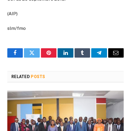
(AIP)
slm/fmo
Facebook
Twitter
Pinterest
LinkedIn
Tumblr
Telegram
Email
RELATED
POSTS