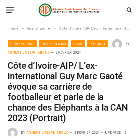
»
»
Home
Grand-genre
Côte d’Ivoire-AIP/ L’ex-international Guy Marc Gaoté évoque sa carrière de footballeur et parle de la chance des Eléphants à la CAN 2023 (Portrait)
GRAND-GENRE
INFO CAN 2023
ISSIA
PORTRAIT
BY
AGNESS JOSEPH ABOUO
2 FÉVRIER 2024
Côte d’Ivoire-AIP/ L’ex-
international Guy Marc Gaoté
évoque sa carrière de
footballeur et parle de la
chance des Eléphants à la CAN
2023 (Portrait)
BY
AGNESS JOSEPH ABOUO
2 FÉVRIER 2024
UPDATED:
9