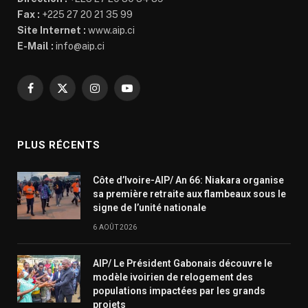
Fax :
+225 27 20 21 35 99
Site Internet :
www.aip.ci
E-Mail :
info@aip.ci
Facebook
X
Instagram
YouTube
(Twitter)
PLUS RÉCENTS
Côte d’Ivoire-AIP/ An 66: Niakara organise
sa première retraite aux flambeaux sous le
signe de l’unité nationale
6 AOÛT 2026
AIP/ Le Président Gabonais découvre le
modèle ivoirien de relogement des
populations impactées par les grands
projets