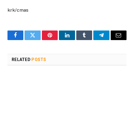
krk/cmas
Facebook
Twitter
Pinterest
LinkedIn
Tumblr
Telegram
Email
RELATED
POSTS