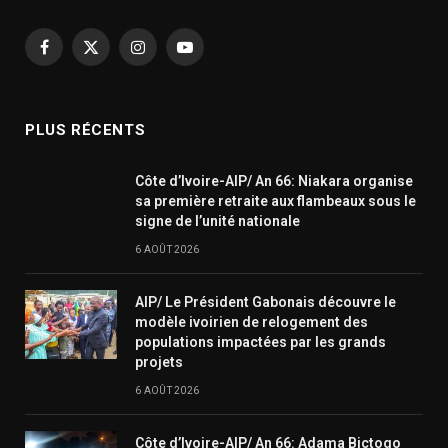
Facebook
X
Instagram
YouTube
(Twitter)
PLUS RÉCENTS
Côte d’Ivoire-AIP/ An 66: Niakara organise
sa première retraite aux flambeaux sous le
signe de l’unité nationale
6 AOÛT 2026
AIP/ Le Président Gabonais découvre le
modèle ivoirien de relogement des
populations impactées par les grands
projets
6 AOÛT 2026
Côte d’Ivoire-AIP/ An 66: Adama Bictogo