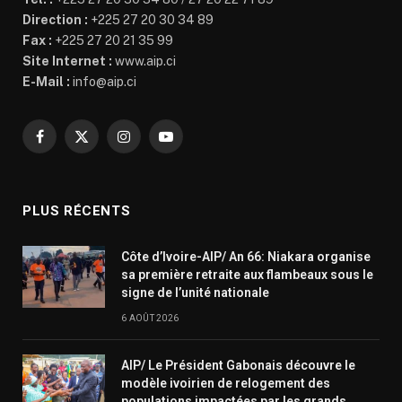
Direction :
+225 27 20 30 34 89
Fax :
+225 27 20 21 35 99
Site Internet :
www.aip.ci
E-Mail :
info@aip.ci
Facebook
X
Instagram
YouTube
(Twitter)
PLUS RÉCENTS
Côte d’Ivoire-AIP/ An 66: Niakara organise
sa première retraite aux flambeaux sous le
signe de l’unité nationale
6 AOÛT 2026
AIP/ Le Président Gabonais découvre le
modèle ivoirien de relogement des
populations impactées par les grands