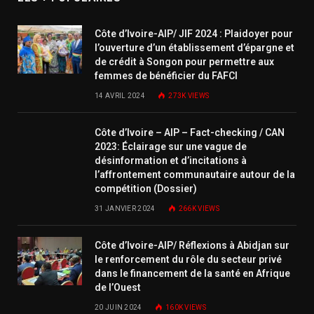
Côte d’Ivoire-AIP/ JIF 2024 : Plaidoyer pour
l’ouverture d’un établissement d’épargne et
de crédit à Songon pour permettre aux
femmes de bénéficier du FAFCI
14 AVRIL 2024
273K
VIEWS
Côte d’Ivoire – AIP – Fact-checking / CAN
2023: Éclairage sur une vague de
désinformation et d’incitations à
l’affrontement communautaire autour de la
compétition (Dossier)
31 JANVIER 2024
266K
VIEWS
Côte d’Ivoire-AIP/ Réflexions à Abidjan sur
le renforcement du rôle du secteur privé
dans le financement de la santé en Afrique
de l’Ouest
20 JUIN 2024
160K
VIEWS