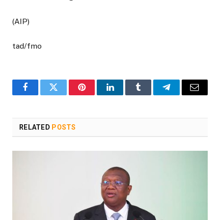
(AIP)
tad/fmo
Facebook
Twitter
Pinterest
LinkedIn
Tumblr
Telegram
Email
RELATED
POSTS