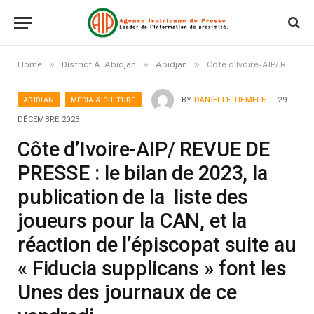
»
»
»
Home
District A. Abidjan
Abidjan
Côte d’Ivoire-AIP/ REVUE DE PRESSE : le bilan de 2023, la publication de la liste des joueurs pour la CAN, et la réaction de l’épiscopat suite au « Fiducia supplicans » font les Unes des journaux de ce vendredi
ABIDJAN
MEDIA & CULTURE
BY
DANIELLE TIEMELE
29
DÉCEMBRE 2023
Côte d’Ivoire-AIP/ REVUE DE
PRESSE : le bilan de 2023, la
publication de la liste des
joueurs pour la CAN, et la
réaction de l’épiscopat suite au
« Fiducia supplicans » font les
Unes des journaux de ce