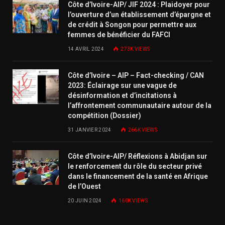
Côte d’Ivoire-AIP/ JIF 2024 : Plaidoyer pour
l’ouverture d’un établissement d’épargne et
de crédit à Songon pour permettre aux
femmes de bénéficier du FAFCI
14 AVRIL 2024
273K
VIEWS
Côte d’Ivoire – AIP – Fact-checking / CAN
2023: Éclairage sur une vague de
désinformation et d’incitations à
l’affrontement communautaire autour de la
compétition (Dossier)
31 JANVIER 2024
266K
VIEWS
Côte d’Ivoire-AIP/ Réflexions à Abidjan sur
le renforcement du rôle du secteur privé
dans le financement de la santé en Afrique
de l’Ouest
20 JUIN 2024
160K
VIEWS