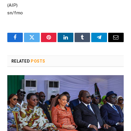
(AIP)
sn/fmo
Facebook
Twitter
Pinterest
LinkedIn
Tumblr
Telegram
Email
RELATED
POSTS