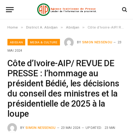
»
»
»
Home
District A. Abidjan
Abidjan
Côte d’Ivoire-AIP/ REVUE DE PRESSE : l’hommage au président Bédié, les décisions du conseil des ministres et la présidentielle de 2025 à la loupe
ABIDJAN
MEDIA & CULTURE
BY
SIMON NESSENOU
23
MAI 2024
Côte d’Ivoire-AIP/ REVUE DE
PRESSE : l’hommage au
président Bédié, les décisions
du conseil des ministres et la
présidentielle de 2025 à la
loupe
BY
SIMON NESSENOU
23 MAI 2024
UPDATED:
23 MAI