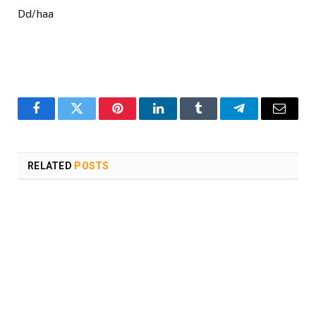
Dd/haa
Facebook
Twitter
Pinterest
LinkedIn
Tumblr
Telegram
Email
RELATED
POSTS