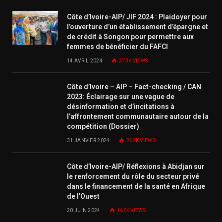
Côte d’Ivoire-AIP/ JIF 2024 : Plaidoyer pour
l’ouverture d’un établissement d’épargne et
de crédit à Songon pour permettre aux
femmes de bénéficier du FAFCI
14 AVRIL 2024
273K
VIEWS
Côte d’Ivoire – AIP – Fact-checking / CAN
2023: Éclairage sur une vague de
désinformation et d’incitations à
l’affrontement communautaire autour de la
compétition (Dossier)
31 JANVIER 2024
266K
VIEWS
Côte d’Ivoire-AIP/ Réflexions à Abidjan sur
le renforcement du rôle du secteur privé
dans le financement de la santé en Afrique
de l’Ouest
20 JUIN 2024
160K
VIEWS