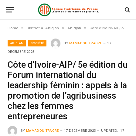
»
»
»
Home
District A. Abidjan
Abidjan
Côte d’Ivoire-AIP/ 5e édition du Forum international du leadership féminin : appels à la promotion de l’agribusiness chez les femmes entrepreneures
ABIDJAN
SOCIÉTÉ
BY
MAMADOU TRAORE
17
DÉCEMBRE 2023
Côte d’Ivoire-AIP/ 5e édition du
Forum international du
leadership féminin : appels à la
promotion de l’agribusiness
chez les femmes
entrepreneures
BY
MAMADOU TRAORE
17 DÉCEMBRE 2023
UPDATED:
17