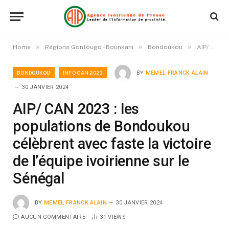
»
»
»
Home
Régions Gontougo - Bounkani
Bondoukou
AIP/ CAN 2023 : les populations de Bondoukou célèbrent avec faste la victoire de l’équipe ivoirienne sur le Sénégal
BONDOUKOU
INFO CAN 2023
BY
MEMEL FRANCK ALAIN
30 JANVIER 2024
AIP/ CAN 2023 : les
populations de Bondoukou
célèbrent avec faste la victoire
de l’équipe ivoirienne sur le
Sénégal
BY
MEMEL FRANCK ALAIN
30 JANVIER 2024
AUCUN COMMENTAIRE
31
VIEWS