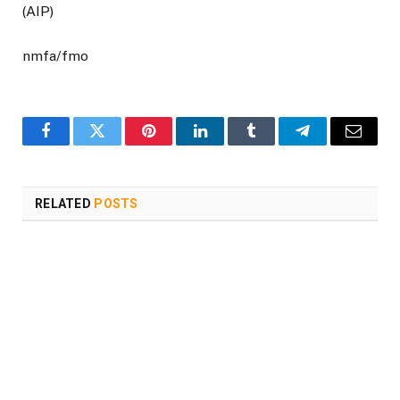
(AIP)
nmfa/fmo
Facebook
Twitter
Pinterest
LinkedIn
Tumblr
Telegram
Email
RELATED
POSTS