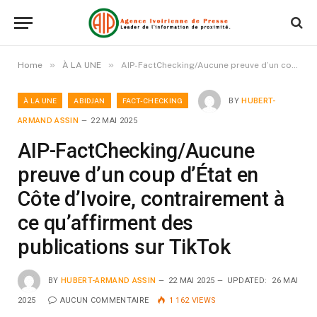
»
»
Home
À LA UNE
AIP-FactChecking/Aucune preuve d’un coup d’État en Côte d’Ivoire, contrairement à ce qu’affirment des publications sur TikTok
À LA UNE
ABIDJAN
FACT-CHECKING
BY
HUBERT-
ARMAND ASSIN
22 MAI 2025
AIP-FactChecking/Aucune
preuve d’un coup d’État en
Côte d’Ivoire, contrairement à
ce qu’affirment des
publications sur TikTok
BY
HUBERT-ARMAND ASSIN
22 MAI 2025
UPDATED:
26 MAI
2025
AUCUN COMMENTAIRE
1 162
VIEWS