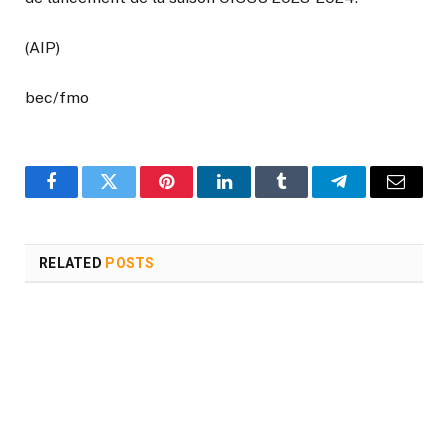
(AIP)
bec
/fmo
Facebook
Twitter
Pinterest
LinkedIn
Tumblr
Telegram
Email
RELATED
POSTS