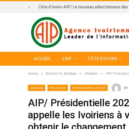
>
ACCUEIL
L’AIP
CÔTE D’IVOIRE
»
»
»
Home
District A. Abidjan
Abidjan
AIP/ Présiden
ABIDJAN
POLITIQUE
PRÉSIDENTIELLE 2025
BY
AIP/ Présidentielle 20
appelle les Ivoiriens 
obtenir le changement