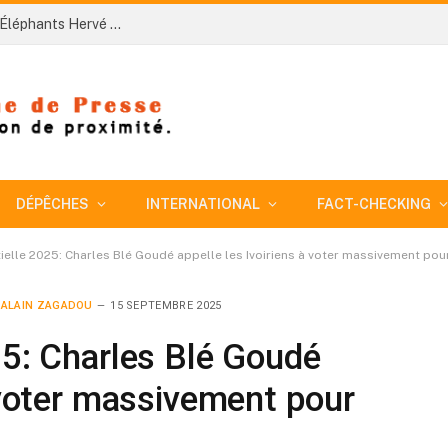
Côte d’Ivoire-AIP/ Le nouveau sélectionneur des Éléphants Hervé Renard veut bâtir une équipe plus disciplinée pour conquérir la CAN 2027
DÉPÊCHES
INTERNATIONAL
FACT-CHECKING
tielle 2025: Charles Blé Goudé appelle les Ivoiriens à voter massivement po
ALAIN ZAGADOU
15 SEPTEMBRE 2025
25: Charles Blé Goudé
à voter massivement pour