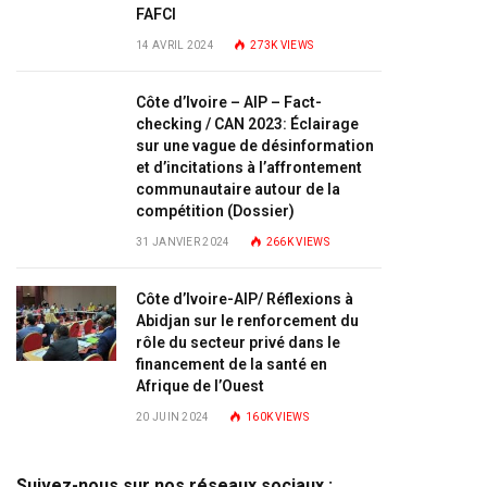
FAFCI
14 AVRIL 2024
273K
VIEWS
Côte d’Ivoire – AIP – Fact-
checking / CAN 2023: Éclairage
sur une vague de désinformation
et d’incitations à l’affrontement
communautaire autour de la
compétition (Dossier)
31 JANVIER 2024
266K
VIEWS
Côte d’Ivoire-AIP/ Réflexions à
Abidjan sur le renforcement du
rôle du secteur privé dans le
financement de la santé en
Afrique de l’Ouest
20 JUIN 2024
160K
VIEWS
Suivez-nous sur nos réseaux sociaux :