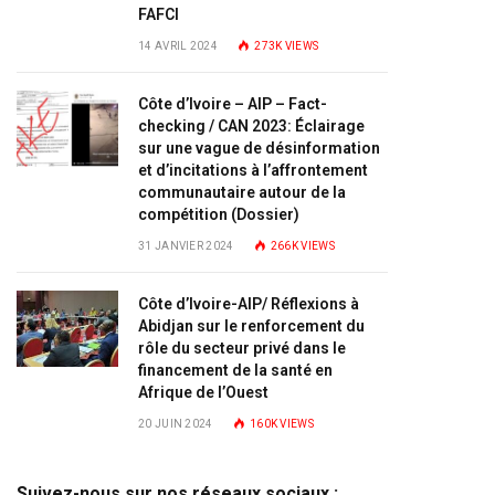
FAFCI
14 AVRIL 2024
273K
VIEWS
Côte d’Ivoire – AIP – Fact-
checking / CAN 2023: Éclairage
sur une vague de désinformation
et d’incitations à l’affrontement
communautaire autour de la
compétition (Dossier)
31 JANVIER 2024
266K
VIEWS
Côte d’Ivoire-AIP/ Réflexions à
Abidjan sur le renforcement du
rôle du secteur privé dans le
financement de la santé en
Afrique de l’Ouest
20 JUIN 2024
160K
VIEWS
Suivez-nous sur nos réseaux sociaux :