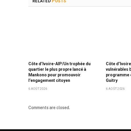
RELATED
POSTS
Côte d’Ivoire-AIP/Un trophée du
Côte d’Ivoire
quartier le plus propre lancé à
vulnérables 
Mankono pour promouvoir
programme « 
l’engagement citoyen
Guitry
6 AOÛT 2026
6 AOÛT 2026
Comments are closed.