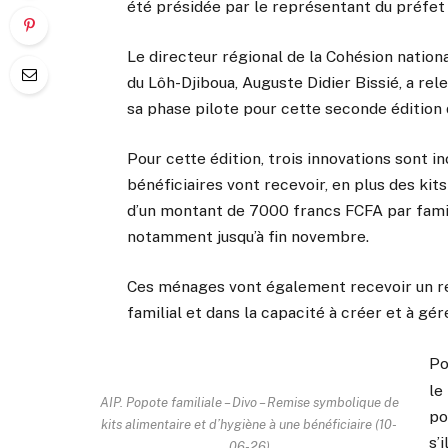
été présidée par le représentant du préfet 
Le directeur régional de la Cohésion nationa
du Lôh-Djiboua, Auguste Didier Bissié, a rele
sa phase pilote pour cette seconde édition 
Pour cette édition, trois innovations sont 
bénéficiaires vont recevoir, en plus des kit
d’un montant de 7000 francs FCFA par famill
notamment jusqu’à fin novembre.
Ces ménages vont également recevoir un r
familial et dans la capacité à créer et à gé
Po
le
AIP. Popote familiale – Divo – Remise symbolique de
po
kits alimentaire et d’hygiène à une bénéficiaire (10-
s’
06-26)