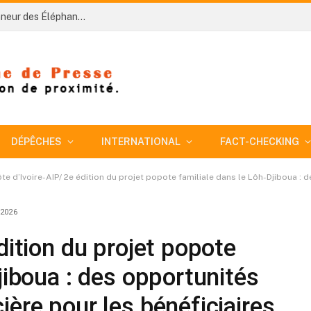
Côte d’Ivoire-AIP/ Football : le nouveau sélectionneur des Éléphants Hervé Renard veut bâtir une équipe disciplinée pour conquérir la CAN 2027
DÉPÊCHES
INTERNATIONAL
FACT-CHECKING
te d’Ivoire-AIP/ 2e édition du projet popote familiale dans le Lôh-Djiboua : des 
 2026
dition du projet popote
jiboua : des opportunités
ère pour les bénéficiaires