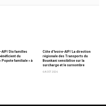
-AIP/ Dix familles
Côte d’Ivoire-AIP/ La direction
bénéficient du
régionale des Transports du
Popote familiale » à
Bounkani sensibilise sur la
surcharge et le surnombre
6 AOÛT 2026