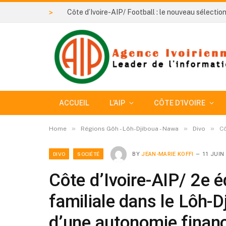
>
ACCUEIL
L’AIP
CÔTE D’IVOIRE
»
»
»
Home
Régions Gôh - Lôh-Djiboua - Nawa
Divo
Cô
DIVO
SOCIÉTÉ
BY
JEAN-MARIE KOFFI
11 JUIN
Côte d’Ivoire-AIP/ 2e é
familiale dans le Lôh-D
d’une autonomie financi