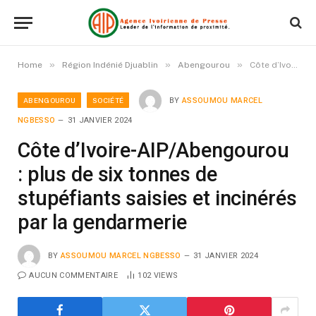
»
»
»
Home
Région Indénié Djuablin
Abengourou
Côte d’Ivoire-AIP/Abengourou : plus de six tonnes de stupéfiants saisies et incinérés par la gendarmerie
ABENGOUROU
SOCIÉTÉ
BY
ASSOUMOU MARCEL
NGBESSO
31 JANVIER 2024
Côte d’Ivoire-AIP/Abengourou
: plus de six tonnes de
stupéfiants saisies et incinérés
par la gendarmerie
BY
ASSOUMOU MARCEL NGBESSO
31 JANVIER 2024
AUCUN COMMENTAIRE
102
VIEWS