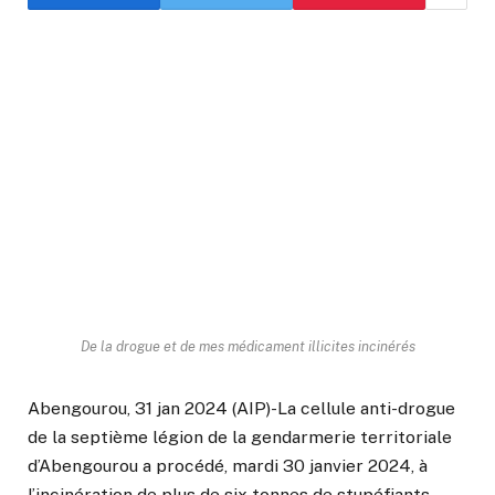
De la drogue et de mes médicament illicites incinérés
Abengourou, 31 jan 2024 (AIP)-La cellule anti-drogue
de la septième légion de la gendarmerie territoriale
d’Abengourou a procédé, mardi 30 janvier 2024, à
l’incinération de plus de six tonnes de stupéfiants