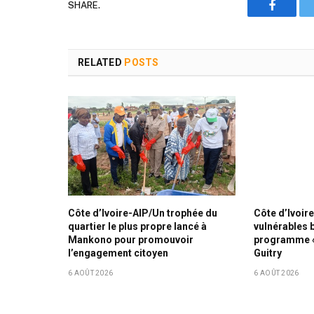
SHARE.
Faceboo
RELATED
POSTS
Côte d’Ivoire-AIP/Un trophée du
Côte d’Ivoire
quartier le plus propre lancé à
vulnérables 
Mankono pour promouvoir
programme « 
l’engagement citoyen
Guitry
6 AOÛT 2026
6 AOÛT 2026