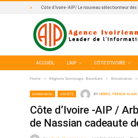
>
ACCUEIL
L’AIP
CÔTE D’IVOIRE
»
»
»
Home
Régions Gontougo - Bounkani
Bondoukou
BONDOUKOU
SOCIÉTÉ
BY
MEMEL FRANCK ALAIN
Côte d’Ivoire -AIP / Ar
de Nassian cadeaute d