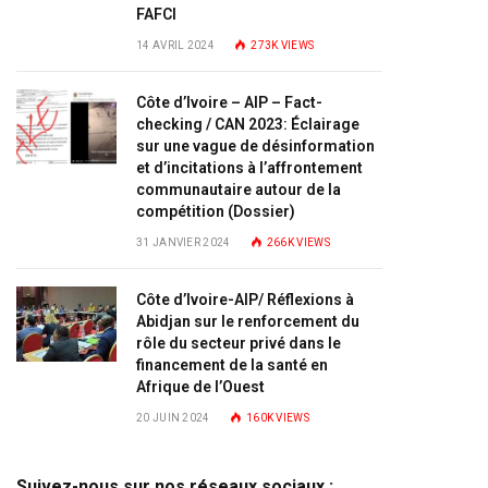
FAFCI
14 AVRIL 2024
273K
VIEWS
Côte d’Ivoire – AIP – Fact-
checking / CAN 2023: Éclairage
sur une vague de désinformation
et d’incitations à l’affrontement
communautaire autour de la
compétition (Dossier)
31 JANVIER 2024
266K
VIEWS
Côte d’Ivoire-AIP/ Réflexions à
Abidjan sur le renforcement du
rôle du secteur privé dans le
financement de la santé en
Afrique de l’Ouest
20 JUIN 2024
160K
VIEWS
Suivez-nous sur nos réseaux sociaux :