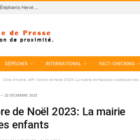
Côte d’Ivoire-AIP/ Le nouveau sélectionneur des Éléphants Hervé Renard veut bâtir une équipe plus disciplinée pour conquérir la CAN 2027
DÉPÊCHES
INTERNATIONAL
FACT-CHECKING
Côte d’Ivoire -AIP / Arbre de Noël 2023: La mairie de Nassian cadeaute des
22 DÉCEMBRE 2023
bre de Noël 2023: La mairie
es enfants