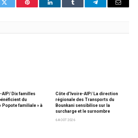
k
Twitter
Pinterest
LinkedIn
Tumblr
Telegram
Email
-AIP/ Dix familles
Côte d’Ivoire-AIP/ La direction
bénéficient du
régionale des Transports du
Popote familiale » à
Bounkani sensibilise sur la
surcharge et le surnombre
6 AOÛT 2026