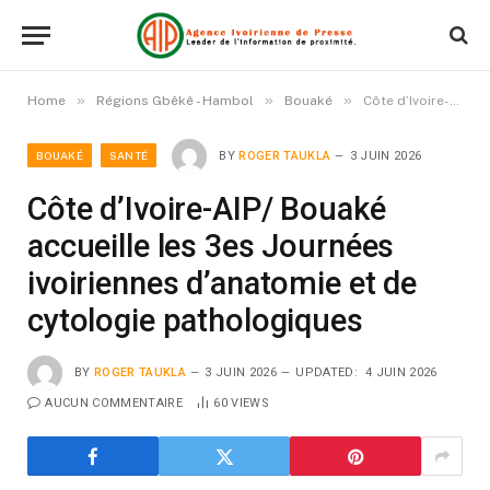
»
»
»
Home
Régions Gbêkê - Hambol
Bouaké
Côte d’Ivoire-AIP/ Bouaké accueille les 3es Journées ivoiriennes d’anatomie et de cytologie pathologiques
BOUAKÉ
SANTÉ
BY
ROGER TAUKLA
3 JUIN 2026
Côte d’Ivoire-AIP/ Bouaké
accueille les 3es Journées
ivoiriennes d’anatomie et de
cytologie pathologiques
BY
ROGER TAUKLA
3 JUIN 2026
UPDATED:
4 JUIN 2026
AUCUN COMMENTAIRE
60
VIEWS