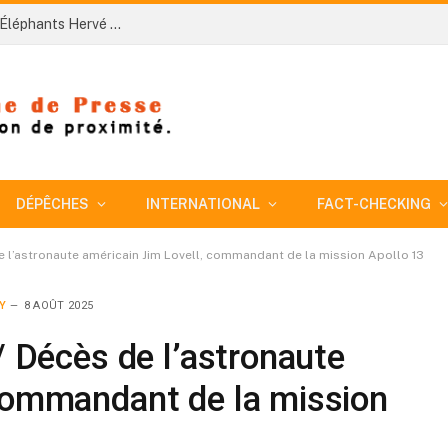
Côte d’Ivoire-AIP/ Le nouveau sélectionneur des Éléphants Hervé Renard veut bâtir une équipe plus disciplinée pour conquérir la CAN 2027
DÉPÊCHES
INTERNATIONAL
FACT-CHECKING
de l’astronaute américain Jim Lovell, commandant de la mission Apollo 13
Y
8 AOÛT 2025
/ Décès de l’astronaute
 commandant de la mission