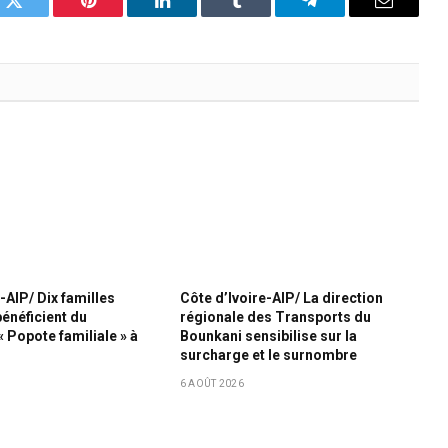
k
Twitter
Pinterest
LinkedIn
Tumblr
Telegram
Email
-AIP/ Dix familles
Côte d’Ivoire-AIP/ La direction
bénéficient du
régionale des Transports du
Popote familiale » à
Bounkani sensibilise sur la
surcharge et le surnombre
6 AOÛT 2026