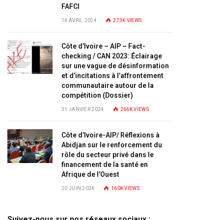
FAFCI
14 AVRIL 2024
273K
VIEWS
Côte d’Ivoire – AIP – Fact-
checking / CAN 2023: Éclairage
sur une vague de désinformation
et d’incitations à l’affrontement
communautaire autour de la
compétition (Dossier)
31 JANVIER 2024
266K
VIEWS
Côte d’Ivoire-AIP/ Réflexions à
Abidjan sur le renforcement du
rôle du secteur privé dans le
financement de la santé en
Afrique de l’Ouest
20 JUIN 2024
160K
VIEWS
Suivez-nous sur nos réseaux sociaux :