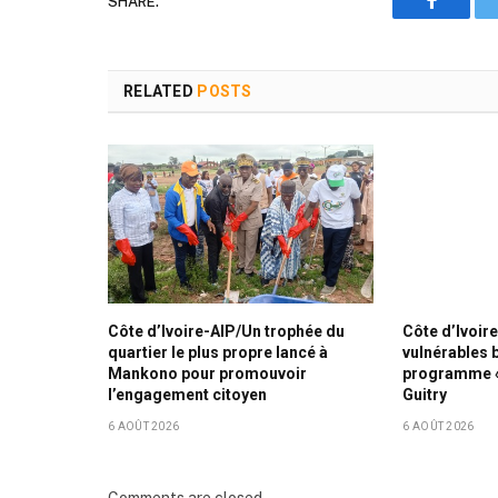
SHARE.
Faceboo
RELATED
POSTS
Côte d’Ivoire-AIP/Un trophée du
Côte d’Ivoire
quartier le plus propre lancé à
vulnérables 
Mankono pour promouvoir
programme « 
l’engagement citoyen
Guitry
6 AOÛT 2026
6 AOÛT 2026
Comments are closed.