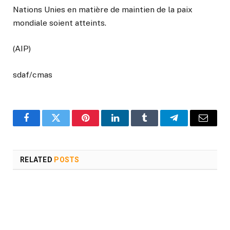
Nations Unies en matière de maintien de la paix
mondiale soient atteints.
(AIP)
sdaf/cmas
Facebook
Twitter
Pinterest
LinkedIn
Tumblr
Telegram
Email
RELATED
POSTS