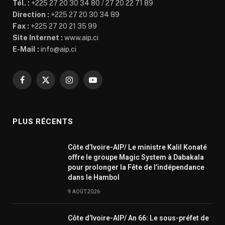
Tél. :
+225 27 20 30 34 80 / 27 20 22 71 89
Direction :
+225 27 20 30 34 89
Fax :
+225 27 20 21 35 99
Site Internet :
www.aip.ci
E-Mail :
info@aip.ci
Facebook
X
Instagram
YouTube
(Twitter)
PLUS RÉCENTS
Côte d’Ivoire-AIP/ Le ministre Kalil Konaté
offre le groupe Magic System à Dabakala
pour prolonger la Fête de l’indépendance
dans le Hambol
9 AOÛT 2026
Côte d’Ivoire-AIP/ An 66: Le sous-préfet de