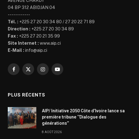
AVENUE CHARDY
04 BP 312 ABIDJAN 04
------------
Tél. :
+225 27 20 30 34 80 / 27 20 22 71 89
Direction :
+225 27 20 30 34 89
Fax :
+225 27 20 21 35 99
Site Internet :
www.aip.ci
E-Mail :
info@aip.ci
Facebook
X
Instagram
YouTube
(Twitter)
PLUS RÉCENTS
AIP/ Initiative 2050 Côte d’Ivoire lance sa
première tribune ‘’Dialogue des
générations’’
8 AOÛT 2026