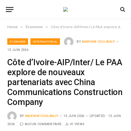
»
»
Home
Économie
Côte d’Ivoire-AIP/Inter/ Le PAA explore de nouveaux partenariats avec China Communications Construction Company
ÉCONOMIE
INTERNATIONAL
BY
MARYAM COULIBALY
13 JUIN 2026
Côte d’Ivoire-AIP/Inter/ Le PAA
explore de nouveaux
partenariats avec China
Communications Construction
Company
BY
MARYAM COULIBALY
13 JUIN 2026
UPDATED:
13 JUIN
2026
AUCUN COMMENTAIRE
41
VIEWS