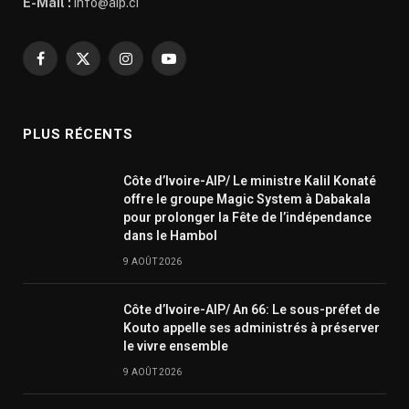
E-Mail :
info@aip.ci
Facebook
X
Instagram
YouTube
(Twitter)
PLUS RÉCENTS
Côte d’Ivoire-AIP/ Le ministre Kalil Konaté
offre le groupe Magic System à Dabakala
pour prolonger la Fête de l’indépendance
dans le Hambol
9 AOÛT 2026
Côte d’Ivoire-AIP/ An 66: Le sous-préfet de
Kouto appelle ses administrés à préserver
le vivre ensemble
9 AOÛT 2026