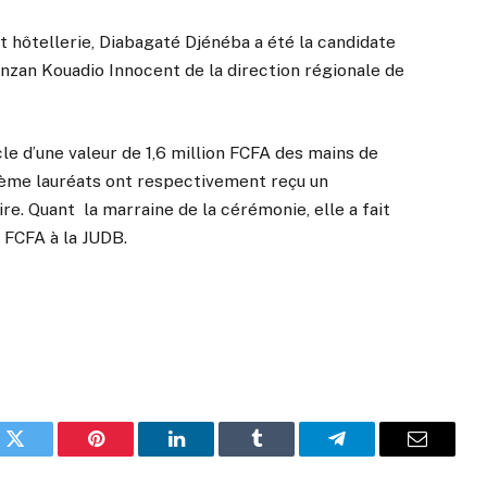
 hôtellerie, Diabagaté Djénéba a été la candidate
anzan Kouadio Innocent de la direction régionale de
cle d’une valeur de 1,6 million FCFA des mains de
ième lauréats ont respectivement reçu un
re. Quant la marraine de la cérémonie, elle a fait
 FCFA à la JUDB.
k
Twitter
Pinterest
LinkedIn
Tumblr
Telegram
Email