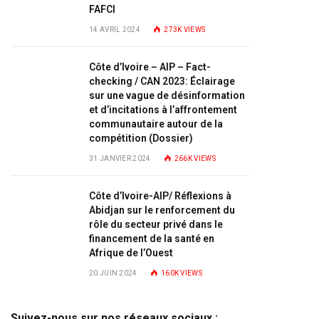
FAFCI
14 AVRIL 2024
273K
VIEWS
Côte d’Ivoire – AIP – Fact-
checking / CAN 2023: Éclairage
sur une vague de désinformation
et d’incitations à l’affrontement
communautaire autour de la
compétition (Dossier)
31 JANVIER 2024
266K
VIEWS
Côte d’Ivoire-AIP/ Réflexions à
Abidjan sur le renforcement du
rôle du secteur privé dans le
financement de la santé en
Afrique de l’Ouest
20 JUIN 2024
160K
VIEWS
Suivez-nous sur nos réseaux sociaux :