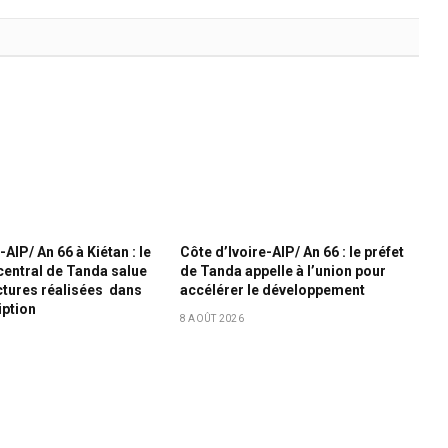
-AIP/ An 66 à Kiétan : le
Côte d’Ivoire-AIP/ An 66 : le préfet
central de Tanda salue
de Tanda appelle à l’union pour
uctures réalisées dans
accélérer le développement
iption
8 AOÛT 2026