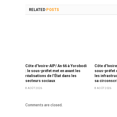
RELATED
POSTS
Côte d’Ivoire-AIP/ An 66 à Yorobodi
Côte d’Ivoire
: le sous-préfet met en avant les
sous-préfet 
réalisations de l’État dans les
les infrastr
secteurs sociaux
sa circonscr
8 AOÛT 2026
8 AOÛT 2026
Comments are closed.