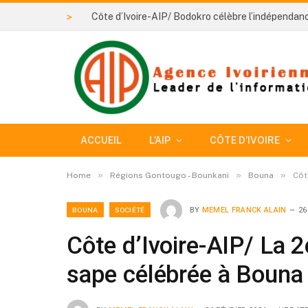
>
ACCUEIL
L’AIP
CÔTE D’IVOIRE
»
»
»
Home
Régions Gontougo - Bounkani
Bouna
Côt
BOUNA
SOCIÉTÉ
BY
MEMEL FRANCK ALAIN
26
Côte d’Ivoire-AIP/ La 2e
sape célébrée à Bouna