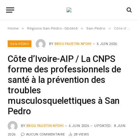
»
»
»
Home
Régions San-Pédro - Gbôklê
San-Pédro
Côte d’Ivoire-AIP / La CNPS forme des professionnels de santé à la prévention des troubles musculosquelettiques à San Pedro
SAN-PÉDRO
BY
BROU FAUSTIN NFOHI
6 JUIN 2026
Côte d’Ivoire-AIP / La CNPS
forme des professionnels de
santé à la prévention des
troubles
musculosquelettiques à San
Pedro
BY
BROU FAUSTIN NFOHI
6 JUIN 2026
UPDATED:
8 JUIN
2026
AUCUN COMMENTAIRE
28
VIEWS