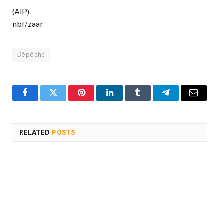
(AIP)
nbf/zaar
Dépêche
Facebook
Twitter
Pinterest
LinkedIn
Tumblr
Telegram
Email
RELATED
POSTS