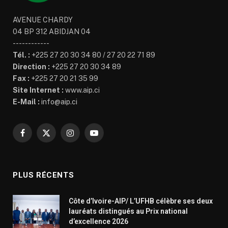
AVENUE CHARDY
04 BP 312 ABIDJAN 04
------------
Tél. :
+225 27 20 30 34 80 / 27 20 22 71 89
Direction :
+225 27 20 30 34 89
Fax :
+225 27 20 21 35 99
Site Internet :
www.aip.ci
E-Mail :
info@aip.ci
Facebook
X
Instagram
YouTube
(Twitter)
PLUS RÉCENTS
Côte d’Ivoire-AIP/ L’UFHB célèbre ses deux
lauréats distingués au Prix national
d’excellence 2026