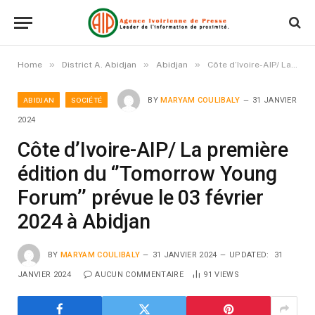
»
»
»
Home
District A. Abidjan
Abidjan
Côte d’Ivoire-AIP/ La première édition du ‘’Tomorrow Young Forum’’ prévue le 03 février 2024 à Abidjan
ABIDJAN
SOCIÉTÉ
BY
MARYAM COULIBALY
31 JANVIER
2024
Côte d’Ivoire-AIP/ La première
édition du ‘’Tomorrow Young
Forum’’ prévue le 03 février
2024 à Abidjan
BY
MARYAM COULIBALY
31 JANVIER 2024
UPDATED:
31
JANVIER 2024
AUCUN COMMENTAIRE
91
VIEWS