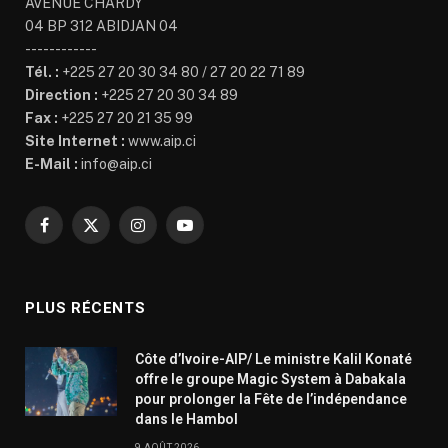
AVENUE CHARDY
04 BP 312 ABIDJAN 04
------------
Tél. :
+225 27 20 30 34 80 / 27 20 22 71 89
Direction :
+225 27 20 30 34 89
Fax :
+225 27 20 21 35 99
Site Internet :
www.aip.ci
E-Mail :
info@aip.ci
Facebook
X
Instagram
YouTube
(Twitter)
PLUS RÉCENTS
Côte d’Ivoire-AIP/ Le ministre Kalil Konaté
offre le groupe Magic System à Dabakala
pour prolonger la Fête de l’indépendance
dans le Hambol
9 AOÛT 2026