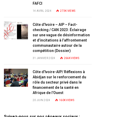
FAFCI
14 AVRIL 2024
273K
VIEWS
Côte d’Ivoire – AIP – Fact-
checking / CAN 2023: Éclairage
sur une vague de désinformation
et d’incitations à l’affrontement
communautaire autour de la
compétition (Dossier)
31 JANVIER 2024
266K
VIEWS
Côte d’Ivoire-AIP/ Réflexions à
Abidjan sur le renforcement du
rôle du secteur privé dans le
financement de la santé en
Afrique de l’Ouest
20 JUIN 2024
160K
VIEWS
Suivez-nous sur nos réseaux sociaux :