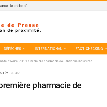
Côte d’Ivoire-AIP / 66e anniversaire de l’indépendance : le préfet d’Agnibilékrou appelle au civisme pour accompagner la dynamique de développement
DÉPÊCHES
INTERNATIONAL
FACT-CHECKING
Côte d’Ivoire -AIP / La première pharmacie de Sandegué inaugurée
23 FÉVRIER 2024
a première pharmacie de