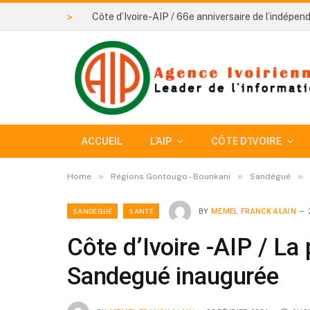
>
ACCUEIL
L’AIP
CÔTE D’IVOIRE
»
»
»
Home
Régions Gontougo - Bounkani
Sandégué
SANDÉGUÉ
SANTÉ
BY
MEMEL FRANCK ALAIN
Côte d’Ivoire -AIP / L
Sandegué inaugurée