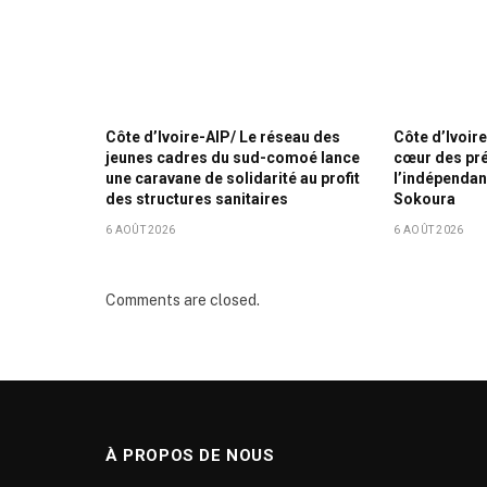
Côte d’Ivoire-AIP/ Le réseau des
Côte d’Ivoire
jeunes cadres du sud-comoé lance
cœur des prép
une caravane de solidarité au profit
l’indépenda
des structures sanitaires
Sokoura
6 AOÛT 2026
6 AOÛT 2026
Comments are closed.
À PROPOS DE NOUS