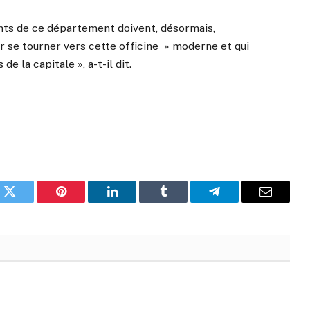
nts de ce département doivent, désormais,
 se tourner vers cette officine » moderne et qui
 la capitale », a-t-il dit.
k
Twitter
Pinterest
LinkedIn
Tumblr
Telegram
Email