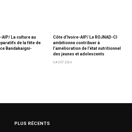
-AIP/ La culture au
Côte d’Ivoire-AIP/ Le ROJNAD-CI
aratifs de la fête de
ambitionne contribuer à
nce Bandakaigni-
l’amélioration de l’état nutritionnel
des jeunes et adolescents
6 AOÛT 2026
PLUS RÉCENTS