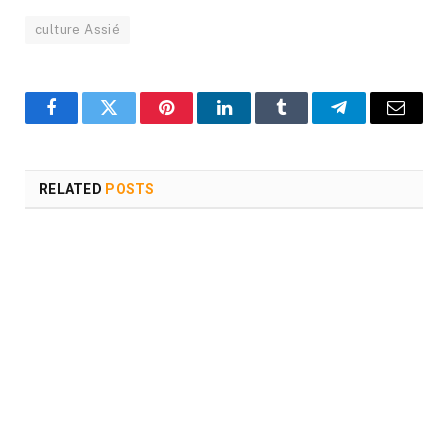
culture Assié
Facebook
Twitter
Pinterest
LinkedIn
Tumblr
Telegram
Email
RELATED
POSTS