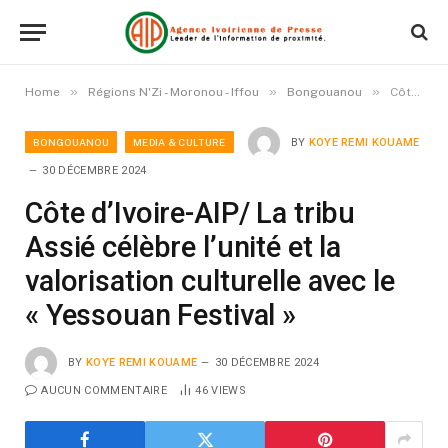
»
»
»
Home
Régions N'Zi - Moronou - Iffou
Bongouanou
Côte d’Ivoire-AIP/ La tribu Assié célèbre l’unité et la valorisation culturelle avec le « Yessouan Festival »
BONGOUANOU
MEDIA & CULTURE
BY
KOYE REMI KOUAME
30 DÉCEMBRE 2024
Côte d’Ivoire-AIP/ La tribu
Assié célèbre l’unité et la
valorisation culturelle avec le
« Yessouan Festival »
BY
KOYE REMI KOUAME
30 DÉCEMBRE 2024
AUCUN COMMENTAIRE
46
VIEWS