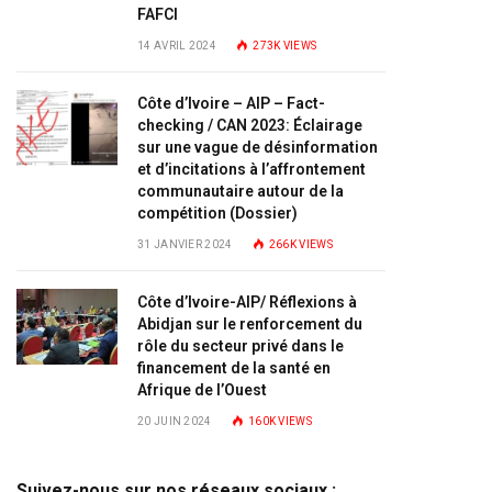
FAFCI
14 AVRIL 2024
273K
VIEWS
Côte d’Ivoire – AIP – Fact-
checking / CAN 2023: Éclairage
sur une vague de désinformation
et d’incitations à l’affrontement
communautaire autour de la
compétition (Dossier)
31 JANVIER 2024
266K
VIEWS
Côte d’Ivoire-AIP/ Réflexions à
Abidjan sur le renforcement du
rôle du secteur privé dans le
financement de la santé en
Afrique de l’Ouest
20 JUIN 2024
160K
VIEWS
Suivez-nous sur nos réseaux sociaux :