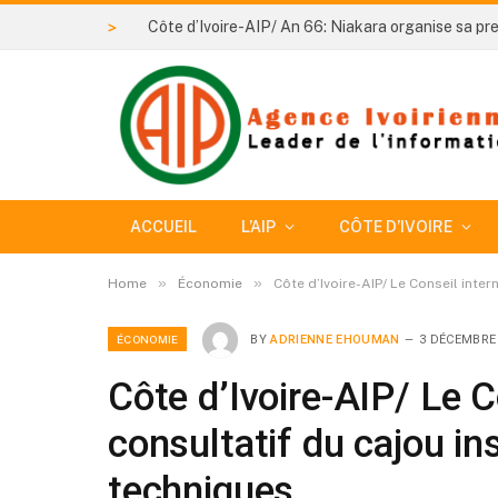
>
ACCUEIL
L’AIP
CÔTE D’IVOIRE
»
»
Home
Économie
Côte d’Ivoire-AIP/ Le Conseil inte
ÉCONOMIE
BY
ADRIENNE EHOUMAN
3 DÉCEMBRE
Côte d’Ivoire-AIP/ Le C
consultatif du cajou i
techniques