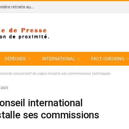
Côte d’Ivoire-AIP/ An 66: Niakara organise sa première retraite aux flambeaux sous le signe de l’unité nationale
DÉPÊCHES
INTERNATIONAL
FACT-CHECKING
rnational consultatif du cajou installe ses commissions techniques
 2023
onseil international
nstalle ses commissions