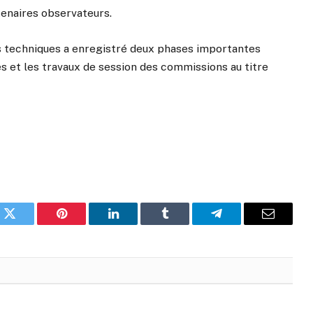
tenaires observateurs.
 techniques a enregistré deux phases importantes
s et les travaux de session des commissions au titre
k
Twitter
Pinterest
LinkedIn
Tumblr
Telegram
Email