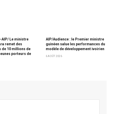
e-AIP/ Le ministre
AIP/Audience : le Premier ministre
ra remet des
guinéen salue les performances du
 de 10 millions de
modèle de développement ivoirien
jeunes porteurs de
6 AOÛT 2026