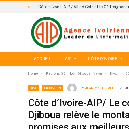
>
ACCUEIL
L’AIP
CÔTE D’IVOIRE
»
»
»
Home
Régions Gôh - Lôh-Djiboua - Nawa
Divo
Cô
DIVO
ÉDUCATION
BY
JEAN-MARIE KOFFI
7 JUI
Côte d’Ivoire-AIP/ Le c
Djiboua relève le mont
promises aux meilleurs