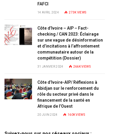
FAFCI
14 AVRIL 2024
273K
VIEWS
Côte d’Ivoire – AIP – Fact-
checking / CAN 2023: Éclairage
sur une vague de désinformation
et d’incitations à l’affrontement
communautaire autour de la
compétition (Dossier)
31 JANVIER 2024
266K
VIEWS
Côte d’Ivoire-AIP/ Réflexions à
Abidjan sur le renforcement du
rôle du secteur privé dans le
financement de la santé en
Afrique de l’Ouest
20 JUIN 2024
160K
VIEWS
Suivez-nous sur nos réseaux sociaux :