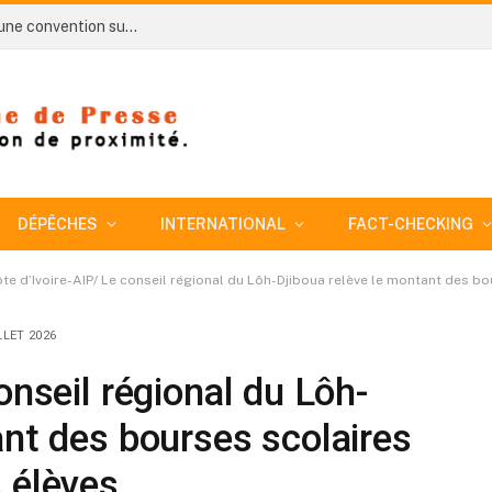
Côte d’Ivoire-AIP / Allied Gold et le CNF signent une convention sur un projet de recherche sur la régénération des sols issus des activités minières
DÉPÊCHES
INTERNATIONAL
FACT-CHECKING
te d’Ivoire-AIP/ Le conseil régional du Lôh-Djiboua relève le montant des b
LLET 2026
onseil régional du Lôh-
ant des bourses scolaires
 élèves