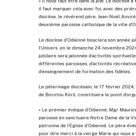
« Il nous faut être dans la joie. Le diocèse 
il faut marquer cela avec foi, avec des prièr
diocèse, le révérend père, Jean-Noël Anviré,
deuxième paroisse catholique de la ville d’
Le diocèse d’Odienné bouclera son année jub
l’Univers, en le dimanche 24 novembre 2024,
jubilaire sera jalonnée d’activités spirituel
différentes paroisses, d’activités récréati
d’enseignement de formation des fidèles.
Le pèlerinage diocésain, le 17 février 2024,
de Borotou Kôrô, constituera le point d’orgu
« Le premier évêque d’Odienné, Mgr Maurice
paroisse en sanctuaire Notre Dame de la Visi
patronne de l’Eglise d’Odienné. Le père év
pour dire merci à la vierge Marie qui nous a