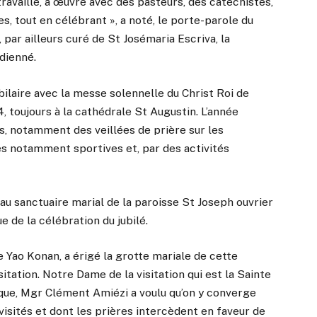
a travaillé, a œuvré avec des pasteurs, des catéchistes,
es, tout en célébrant », a noté, le porte-parole du
 par ailleurs curé de St Josémaria Escriva, la
Odienné.
ilaire avec la messe solennelle du Christ Roi de
 toujours à la cathédrale St Augustin. L’année
les, notamment des veillées de prière sur les
ves notamment sportives et, par des activités
 au sanctuaire marial de la paroisse St Joseph ouvrier
e de la célébration du jubilé.
 Yao Konan, a érigé la grotte mariale de cette
tation. Notre Dame de la visitation qui est la Sainte
êque, Mgr Clément Amiézi a voulu qu’on y converge
 visités et dont les prières intercèdent en faveur de