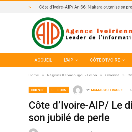
>
ACCUEIL
L’AIP
CÔTE D’IVOIRE
»
»
»
Home
Régions Kabadougou - Folon
Odienné
Cô
ODIENNÉ
RELIGION
BY
MAMADOU TRAORE
16
Côte d’Ivoire-AIP/ Le 
son jubilé de perle