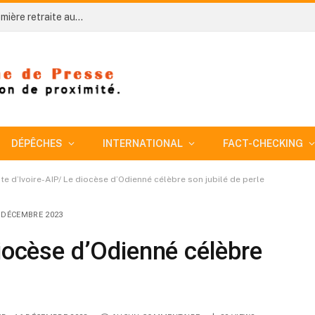
Côte d’Ivoire-AIP/ An 66: Niakara organise sa première retraite aux flambeaux sous le signe de l’unité nationale
DÉPÊCHES
INTERNATIONAL
FACT-CHECKING
te d’Ivoire-AIP/ Le diocèse d’Odienné célèbre son jubilé de perle
 DÉCEMBRE 2023
diocèse d’Odienné célèbre