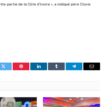
te partie de la Côte d’Ivoire », a indiqué père Clovis
k
Twitter
Pinterest
LinkedIn
Tumblr
Telegram
Email