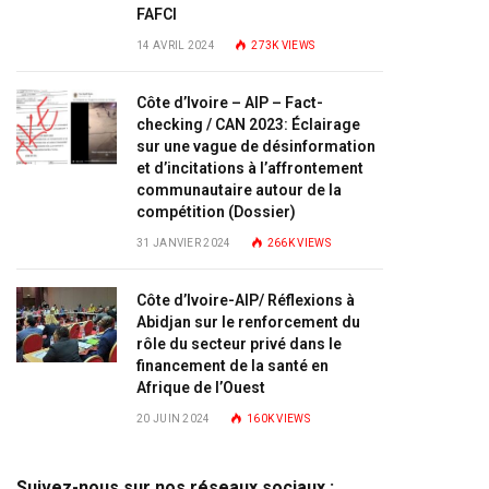
FAFCI
14 AVRIL 2024
273K
VIEWS
Côte d’Ivoire – AIP – Fact-
checking / CAN 2023: Éclairage
sur une vague de désinformation
et d’incitations à l’affrontement
communautaire autour de la
compétition (Dossier)
31 JANVIER 2024
266K
VIEWS
Côte d’Ivoire-AIP/ Réflexions à
Abidjan sur le renforcement du
rôle du secteur privé dans le
financement de la santé en
Afrique de l’Ouest
20 JUIN 2024
160K
VIEWS
Suivez-nous sur nos réseaux sociaux :