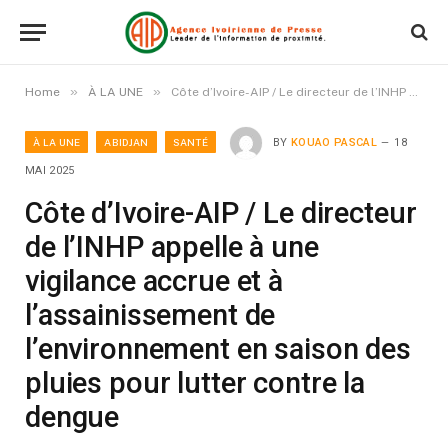
»
»
Home
À LA UNE
Côte d’Ivoire-AIP / Le directeur de l’INHP appelle à une vigilance accrue et à l’assainissement de l’environnement en saison des pluies pour lutter contre la dengue
À LA UNE
ABIDJAN
SANTÉ
BY
KOUAO PASCAL
18
MAI 2025
Côte d’Ivoire-AIP / Le directeur
de l’INHP appelle à une
vigilance accrue et à
l’assainissement de
l’environnement en saison des
pluies pour lutter contre la
dengue