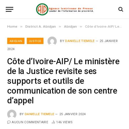
»
»
»
Home
District A. Abidjan
Abidjan
Côte d’Ivoire-AIP/ Le ministère de la Justice revisite ses supports et outils de communication de son centre d’appel
ABIDJAN
JUSTICE
BY
DANIELLE TIEMELE
25 JANVIER
2024
Côte d’Ivoire-AIP/ Le ministère
de la Justice revisite ses
supports et outils de
communication de son centre
d’appel
BY
DANIELLE TIEMELE
25 JANVIER 2024
AUCUN COMMENTAIRE
146
VIEWS