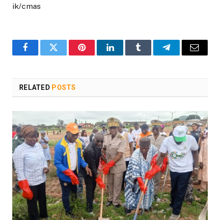
ik/cmas
Facebook
Twitter
Pinterest
LinkedIn
Tumblr
Telegram
Email
RELATED
POSTS