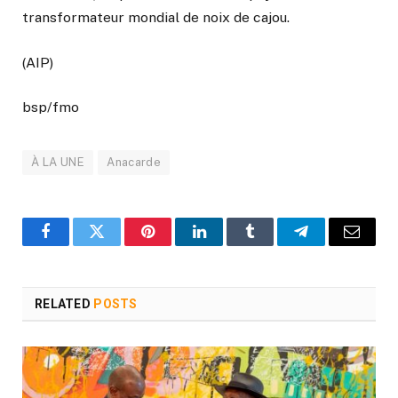
transformateur mondial de noix de cajou.
(AIP)
bsp/fmo
À LA UNE
Anacarde
Facebook
Twitter
Pinterest
LinkedIn
Tumblr
Telegram
Email
RELATED
POSTS