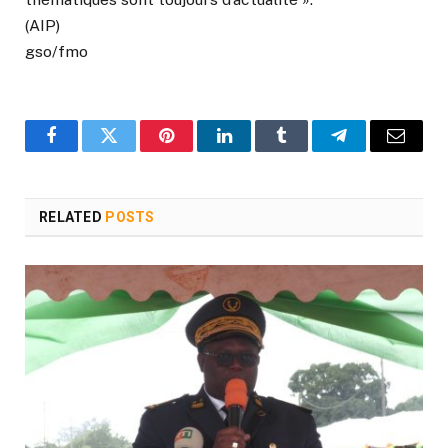
(AIP)
gso/fmo
Facebook
Twitter
Pinterest
LinkedIn
Tumblr
Telegram
Email
RELATED
POSTS