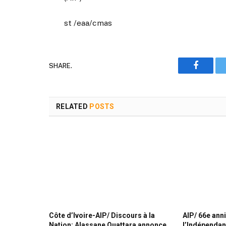
st /eaa/cmas
SHARE.
Faceboo
RELATED
POSTS
Côte d’Ivoire-AIP/ Discours à la
AIP/ 66e ann
Nation: Alassane Ouattara annonce
l’Indépendan