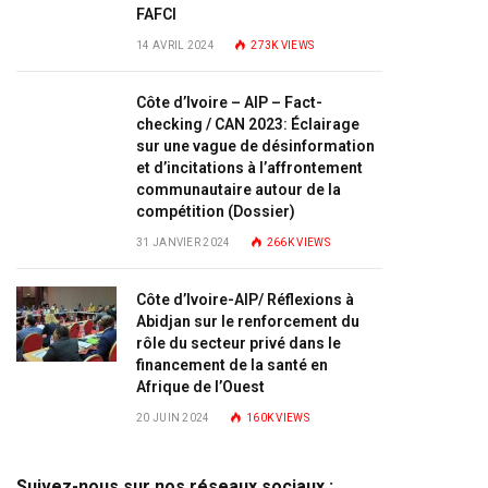
FAFCI
14 AVRIL 2024
273K
VIEWS
Côte d’Ivoire – AIP – Fact-
checking / CAN 2023: Éclairage
sur une vague de désinformation
et d’incitations à l’affrontement
communautaire autour de la
compétition (Dossier)
31 JANVIER 2024
266K
VIEWS
Côte d’Ivoire-AIP/ Réflexions à
Abidjan sur le renforcement du
rôle du secteur privé dans le
financement de la santé en
Afrique de l’Ouest
20 JUIN 2024
160K
VIEWS
Suivez-nous sur nos réseaux sociaux :