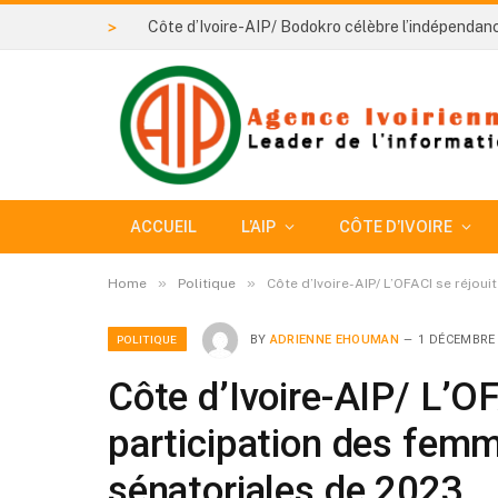
>
ACCUEIL
L’AIP
CÔTE D’IVOIRE
»
»
Home
Politique
Côte d’Ivoire-AIP/ L’OFACI se réjou
POLITIQUE
BY
ADRIENNE EHOUMAN
1 DÉCEMBRE
Côte d’Ivoire-AIP/ L’OF
participation des femm
sénatoriales de 2023