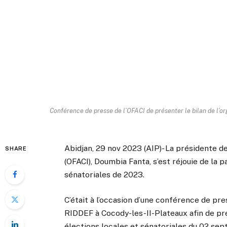
Conférence de presse de l’OFACI de présenter le bilan de l’org
Abidjan, 29 nov 2023 (AIP)- La présidente d
SHARE
(OFACI), Doumbia Fanta, s’est réjouie de la 
sénatoriales de 2023.
C’était à l’occasion d’une conférence de pr
RIDDEF à Cocody-les-II-Plateaux afin de prés
élections locales et sénatoriales du 02 se