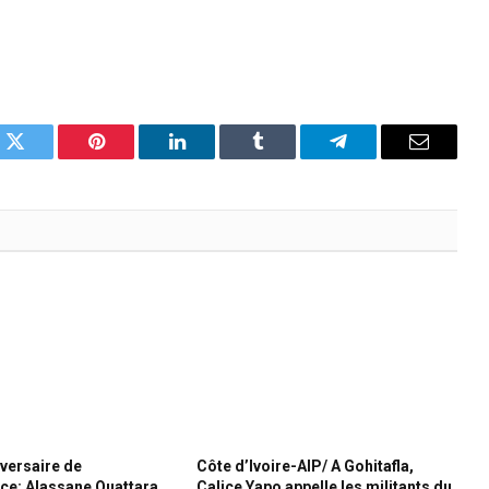
k
Twitter
Pinterest
LinkedIn
Tumblr
Telegram
Email
iversaire de
Côte d’Ivoire-AIP/ A Gohitafla,
ce: Alassane Ouattara
Calice Yapo appelle les militants du