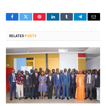
Facebook
Twitter
Pinterest
LinkedIn
Tumblr
Telegram
Email
RELATED
POSTS