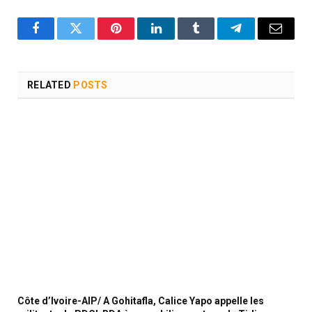
Facebook
Twitter
Pinterest
LinkedIn
Tumblr
Telegram
Email
RELATED
POSTS
Côte d’Ivoire-AIP/ A Gohitafla, Calice Yapo appelle les