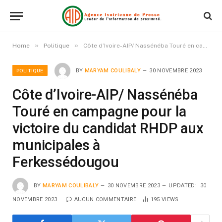
»
»
Home
Politique
Côte d’Ivoire-AIP/ Nassénéba Touré en campagne pour la victoire du candidat RHDP aux municipales à Ferkessédougou
POLITIQUE
BY
MARYAM COULIBALY
30 NOVEMBRE 2023
Côte d’Ivoire-AIP/ Nassénéba
Touré en campagne pour la
victoire du candidat RHDP aux
municipales à
Ferkessédougou
BY
MARYAM COULIBALY
30 NOVEMBRE 2023
UPDATED:
30
NOVEMBRE 2023
AUCUN COMMENTAIRE
195
VIEWS