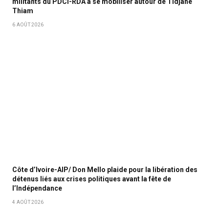
militants du PDCI-RDA à se mobiliser autour de Tidjane
Thiam
6 AOÛT 2026
Côte d’Ivoire-AIP/ Don Mello plaide pour la libération des
détenus liés aux crises politiques avant la fête de
l’Indépendance
4 AOÛT 2026