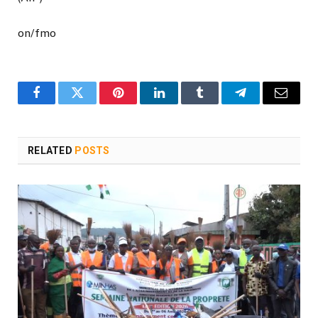
on/fmo
Facebook
Twitter
Pinterest
LinkedIn
Tumblr
Telegram
Email
RELATED
POSTS