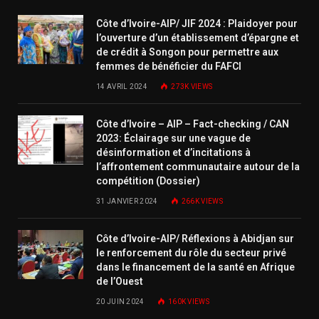
Côte d’Ivoire-AIP/ JIF 2024 : Plaidoyer pour
l’ouverture d’un établissement d’épargne et
de crédit à Songon pour permettre aux
femmes de bénéficier du FAFCI
14 AVRIL 2024
273K
VIEWS
Côte d’Ivoire – AIP – Fact-checking / CAN
2023: Éclairage sur une vague de
désinformation et d’incitations à
l’affrontement communautaire autour de la
compétition (Dossier)
31 JANVIER 2024
266K
VIEWS
Côte d’Ivoire-AIP/ Réflexions à Abidjan sur
le renforcement du rôle du secteur privé
dans le financement de la santé en Afrique
de l’Ouest
20 JUIN 2024
160K
VIEWS