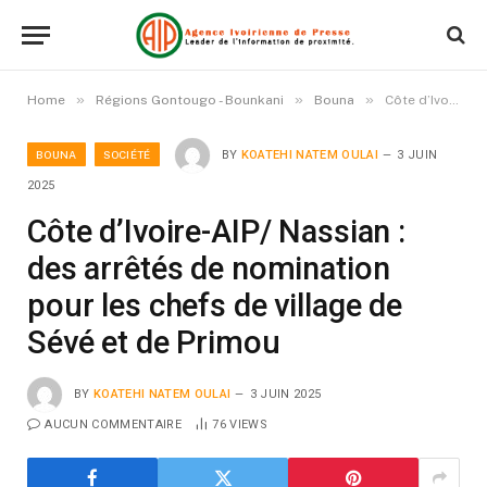
»
»
»
Home
Régions Gontougo - Bounkani
Bouna
Côte d’Ivoire-AIP/ Nassian : des arrêtés de nomination pour les chefs de village de Sévé et de Primou
BOUNA
SOCIÉTÉ
BY
KOATEHI NATEM OULAI
3 JUIN
2025
Côte d’Ivoire-AIP/ Nassian :
des arrêtés de nomination
pour les chefs de village de
Sévé et de Primou
BY
KOATEHI NATEM OULAI
3 JUIN 2025
AUCUN COMMENTAIRE
76
VIEWS