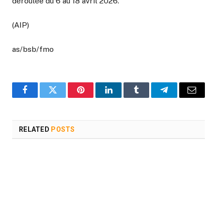
déroulée du 6 au 18 avril 2026.
(AIP)
as/bsb/fmo
Facebook
Twitter
Pinterest
LinkedIn
Tumblr
Telegram
Email
RELATED
POSTS