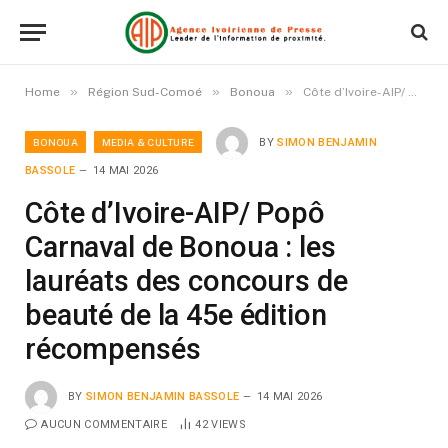
»
»
»
Home
Région Sud-Comoé
Bonoua
Côte d’Ivoire-AIP/ Popô Carnaval de Bonoua : les lauréats des concours de beauté de la 45e édition récompensés
BONOUA
MEDIA & CULTURE
BY
SIMON BENJAMIN
BASSOLE
14 MAI 2026
Côte d’Ivoire-AIP/ Popô
Carnaval de Bonoua : les
lauréats des concours de
beauté de la 45e édition
récompensés
BY
SIMON BENJAMIN BASSOLE
14 MAI 2026
AUCUN COMMENTAIRE
42
VIEWS