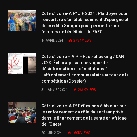
Côte d’Ivoire-AIP/ JIF 2024 : Plaidoyer pour
l’ouverture d’un établissement d’épargne et
de crédit à Songon pour permettre aux
femmes de bénéficier du FAFCI
14 AVRIL 2024
273K
VIEWS
Côte d’Ivoire – AIP – Fact-checking / CAN
2023: Éclairage sur une vague de
désinformation et d’incitations à
l’affrontement communautaire autour de la
compétition (Dossier)
31 JANVIER 2024
266K
VIEWS
Côte d’Ivoire-AIP/ Réflexions à Abidjan sur
le renforcement du rôle du secteur privé
dans le financement de la santé en Afrique
de l’Ouest
20 JUIN 2024
160K
VIEWS