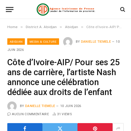
»
»
»
Home
District A. Abidjan
Abidjan
Côte d’Ivoire-AIP/ Pour ses 25 ans de carrière, l’artiste Nash annonce une célébration dédiée aux droits de l’enfant
ABIDJAN
MEDIA & CULTURE
BY
DANIELLE TIEMELE
10
JUIN 2026
Côte d’Ivoire-AIP/ Pour ses 25
ans de carrière, l’artiste Nash
annonce une célébration
dédiée aux droits de l’enfant
BY
DANIELLE TIEMELE
10 JUIN 2026
AUCUN COMMENTAIRE
31
VIEWS