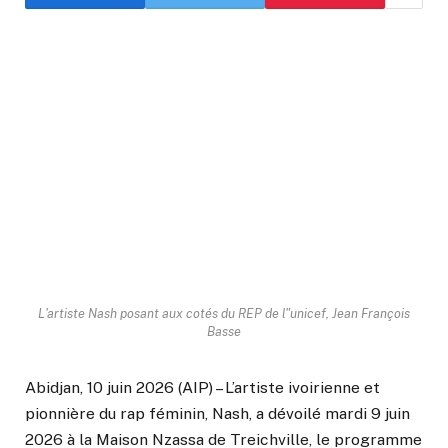
L'artiste Nash posant aux cotés du REP de l"unicef, Jean François
Basse
Abidjan, 10 juin 2026 (AIP) – L’artiste ivoirienne et
pionnière du rap féminin, Nash, a dévoilé mardi 9 juin
2026 à la Maison Nzassa de Treichville, le programme