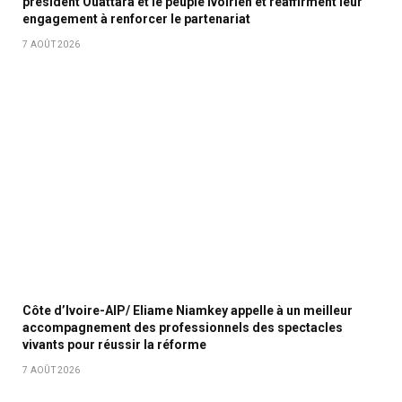
président Ouattara et le peuple ivoirien et réaffirment leur
engagement à renforcer le partenariat
7 AOÛT 2026
Côte d’Ivoire-AIP/ Eliame Niamkey appelle à un meilleur
accompagnement des professionnels des spectacles
vivants pour réussir la réforme
7 AOÛT 2026