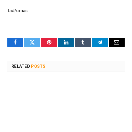
tad/cmas
Facebook
Twitter
Pinterest
LinkedIn
Tumblr
Telegram
Email
RELATED
POSTS