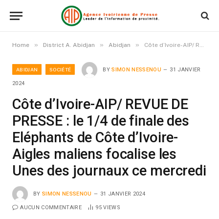
»
»
»
Home
District A. Abidjan
Abidjan
Côte d’Ivoire-AIP/ REVUE DE PRESSE : le 1/4 de finale des Eléphants de Côte d’Ivoire-Aigles maliens focalise les Unes des journaux ce mercredi
ABIDJAN
SOCIÉTÉ
BY
SIMON NESSENOU
31 JANVIER
2024
Côte d’Ivoire-AIP/ REVUE DE
PRESSE : le 1/4 de finale des
Eléphants de Côte d’Ivoire-
Aigles maliens focalise les
Unes des journaux ce mercredi
BY
SIMON NESSENOU
31 JANVIER 2024
AUCUN COMMENTAIRE
95
VIEWS