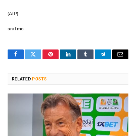
(AIP)
sn/fmo
Facebook
Twitter
Pinterest
LinkedIn
Tumblr
Telegram
Email
RELATED
POSTS