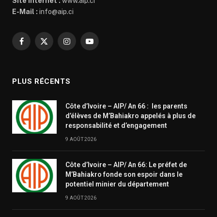
Site Internet :
www.aip.ci
E-Mail :
info@aip.ci
Facebook
X
Instagram
YouTube
(Twitter)
PLUS RÉCENTS
Côte d’Ivoire – AIP/ An 66 : les parents
d’élèves de M’Bahiakro appelés à plus de
responsabilité et d’engagement
9 AOÛT 2026
Côte d’Ivoire – AIP/ An 66: Le préfet de
M’Bahiakro fonde son espoir dans le
potentiel minier du département
9 AOÛT 2026