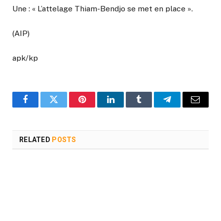
Une : « L’attelage Thiam-Bendjo se met en place ».
(AIP)
apk/kp
Facebook
Twitter
Pinterest
LinkedIn
Tumblr
Telegram
Email
RELATED
POSTS