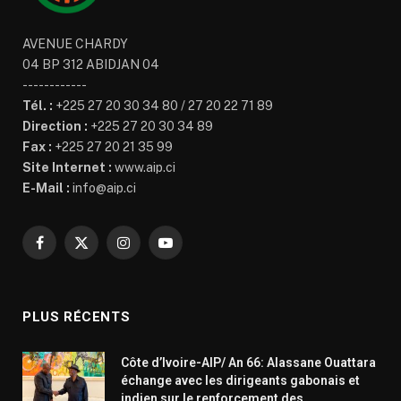
AVENUE CHARDY
04 BP 312 ABIDJAN 04
------------
Tél. :
+225 27 20 30 34 80 / 27 20 22 71 89
Direction :
+225 27 20 30 34 89
Fax :
+225 27 20 21 35 99
Site Internet :
www.aip.ci
E-Mail :
info@aip.ci
Facebook
X
Instagram
YouTube
(Twitter)
PLUS RÉCENTS
Côte d’Ivoire-AIP/ An 66: Alassane Ouattara
échange avec les dirigeants gabonais et
indien sur le renforcement des