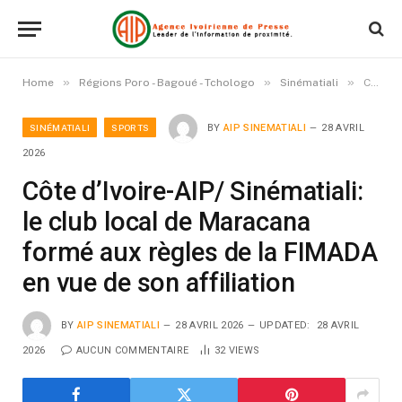
»
»
»
Home
Régions Poro - Bagoué - Tchologo
Sinématiali
Côte d’Ivoire-AIP/ Sinématiali: le club local de Maracana formé aux règles de la FIMADA en vue de son affiliation
SINÉMATIALI
SPORTS
BY
AIP SINEMATIALI
28 AVRIL
2026
Côte d’Ivoire-AIP/ Sinématiali:
le club local de Maracana
formé aux règles de la FIMADA
en vue de son affiliation
BY
AIP SINEMATIALI
28 AVRIL 2026
UPDATED:
28 AVRIL
2026
AUCUN COMMENTAIRE
32
VIEWS