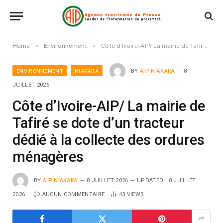
»
»
Home
Environnement
Côte d’Ivoire-AIP/ La mairie de Tafiré se dote d’un tracteur dédié à la collecte des ordures ménagères
ENVIRONNEMENT
NIAKARA
BY
AIP NIAKARA
8
JUILLET 2026
Côte d’Ivoire-AIP/ La mairie de
Tafiré se dote d’un tracteur
dédié à la collecte des ordures
ménagères
BY
AIP NIAKARA
8 JUILLET 2026
UPDATED:
8 JUILLET
2026
AUCUN COMMENTAIRE
43
VIEWS